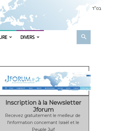
URE
DIVERS
Inscription à la Newsletter
Jforum
Recevez gratuitement le meilleur de
l'information concernant Israël et le
Peuple Juif