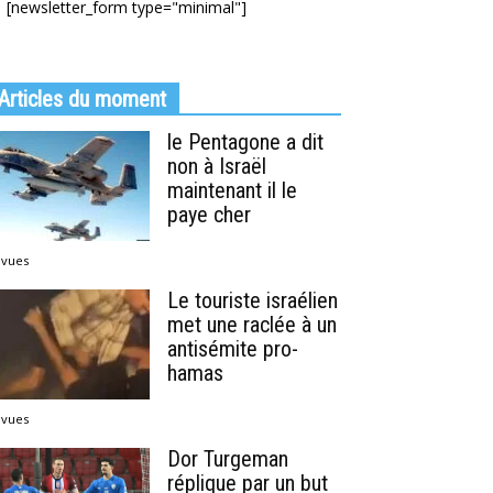
[newsletter_form type="minimal"]
Articles du moment
le Pentagone a dit
non à Israël
maintenant il le
paye cher
 vues
Le touriste israélien
met une raclée à un
antisémite pro-
hamas
 vues
Dor Turgeman
réplique par un but