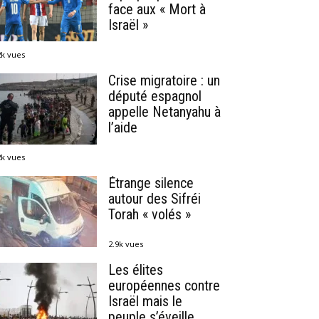
face aux « Mort à
Israël »
2k vues
Crise migratoire : un
député espagnol
appelle Netanyahu à
l’aide
2k vues
Étrange silence
autour des Sifréi
Torah « volés »
2.9k vues
Les élites
européennes contre
Israël mais le
peuple s’éveille