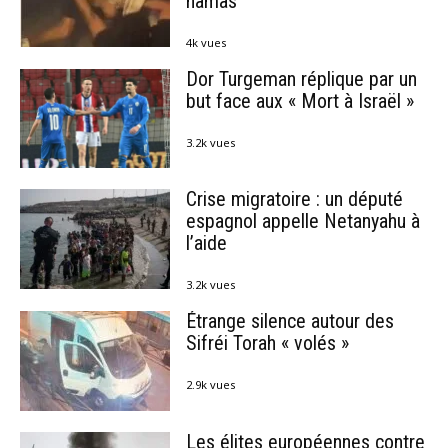
hamas
4k vues
Dor Turgeman réplique par un
but face aux « Mort à Israël »
3.2k vues
Crise migratoire : un député
espagnol appelle Netanyahu à
l’aide
3.2k vues
Étrange silence autour des
Sifréi Torah « volés »
2.9k vues
Les élites européennes contre