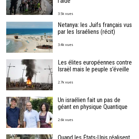
l’aide
3.5k vues
Netanya: les Juifs français vus
par les Israéliens (récit)
3.4k vues
Les élites européennes contre
Israël mais le peuple s’éveille
2.7k vues
Un israélien fait un pas de
géant en physique Quantique
2.6k vues
Quand les États-Unis réalisent