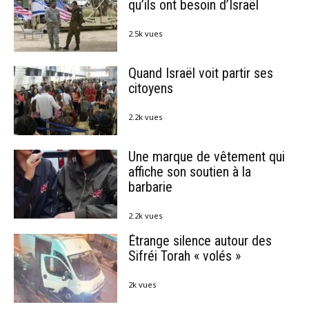
qu’ils ont besoin d’Israël
2.5k vues
Quand Israël voit partir ses
citoyens
2.2k vues
Une marque de vêtement qui
affiche son soutien à la
barbarie
2.2k vues
Étrange silence autour des
Sifréi Torah « volés »
2k vues