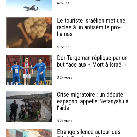
4k vues
Le touriste israélien met une
raclée à un antisémite pro-
hamas
4k vues
Dor Turgeman réplique par un
but face aux « Mort à Israël »
3.2k vues
Crise migratoire : un député
espagnol appelle Netanyahu à
l’aide
3.2k vues
Étrange silence autour des