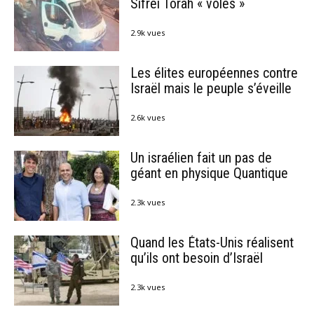
Sifréi Torah « volés »
2.9k vues
Les élites européennes contre
Israël mais le peuple s’éveille
2.6k vues
Un israélien fait un pas de
géant en physique Quantique
2.3k vues
Quand les États-Unis réalisent
qu’ils ont besoin d’Israël
2.3k vues