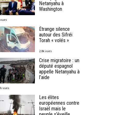
Netanyahu à
Washington
 vues
Étrange silence
autour des Sifréi
Torah « volés »
2.8k vues
Crise migratoire : un
député espagnol
appelle Netanyahu à
l’aide
7k vues
Les élites
européennes contre
Israël mais le
peuple s’éveille