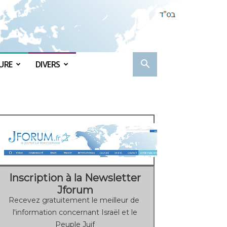
URE
DIVERS
Inscription à la Newsletter
Jforum
Recevez gratuitement le meilleur de
l'information concernant Israël et le
Peuple Juif