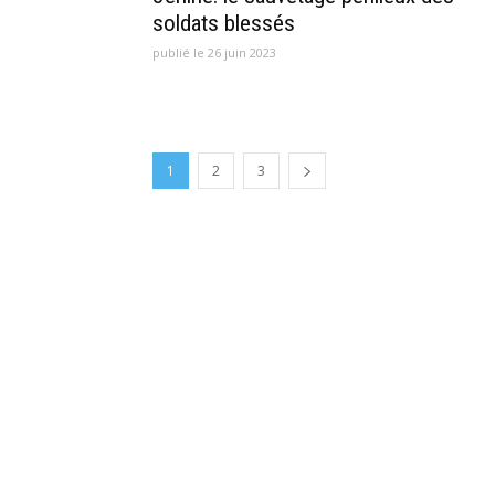
soldats blessés
publié le 26 juin 2023
1
2
3