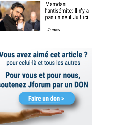
Mamdani
l’antisémite: Il n’y a
pas un seul Juif ici
1.7k vues