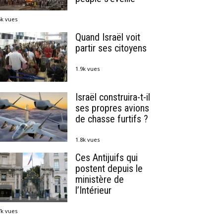
5k vues
Quand Israël voit
partir ses citoyens
1.9k vues
Israël construira-t-il
ses propres avions
de chasse furtifs ?
1.8k vues
Ces Antijuifs qui
postent depuis le
ministère de
l’Intérieur
7k vues