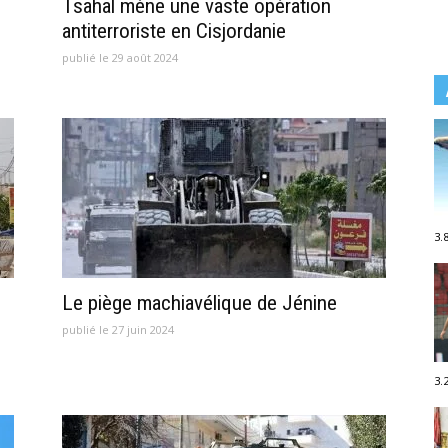
Tsahal mène une vaste opération
antiterroriste en Cisjordanie
publié le 29 août 2024
3.
Le piège machiavélique de Jénine
publié le 27 juin 2024
3.