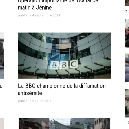
Opération importante de Tsahal ce
matin à Jénine
2.
publié le 4 septembre 2023
du
La BBC championne de la diffamation
antisémite
publié le 6 juillet 2023
1.