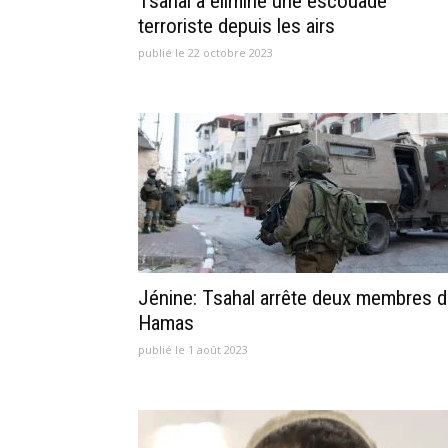
Tsahal a éliminé une escouade
terroriste depuis les airs
publié le 22 octobre 2023
Jénine: Tsahal arrête deux membres 
Hamas
publié le 1 août 2023