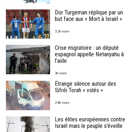
Dor Turgeman réplique par un
but face aux « Mort à Israël »
3.2k vues
Crise migratoire : un député
espagnol appelle Netanyahu à
l’aide
3k vues
Étrange silence autour des
Sifréi Torah « volés »
2.8k vues
Les élites européennes contre
Israël mais le peuple s’éveille