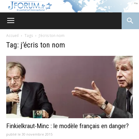
JForum
Accueil
Tags
J’écris ton nom
Tag: j’écris ton nom
Finkielkraut-Minc : le modèle français en danger?
publié le 30 novembre 2015