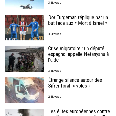
3.8k vues
Dor Turgeman réplique par un
but face aux « Mort à Israël »
3.2k vues
Crise migratoire : un député
espagnol appelle Netanyahu à
l’aide
3.1k vues
Étrange silence autour des
Sifréi Torah « volés »
2.8k vues
Les élites européennes contre