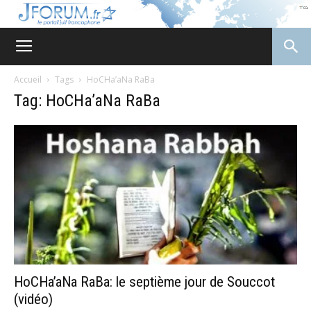
JForum
Accueil
Tags
HoCHa’aNa RaBa
Tag: HoCHa’aNa RaBa
HoCHa’aNa RaBa: le septième jour de Souccot
(vidéo)