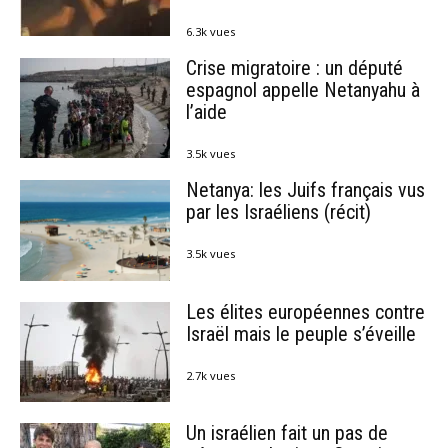
6.3k vues
Crise migratoire : un député
espagnol appelle Netanyahu à
l’aide
3.5k vues
Netanya: les Juifs français vus
par les Israéliens (récit)
3.5k vues
Les élites européennes contre
Israël mais le peuple s’éveille
2.7k vues
Un israélien fait un pas de