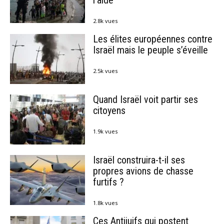
l’aide
2.8k vues
Les élites européennes contre
Israël mais le peuple s’éveille
2.5k vues
Quand Israël voit partir ses
citoyens
1.9k vues
Israël construira-t-il ses
propres avions de chasse
furtifs ?
1.8k vues
Ces Antijuifs qui postent