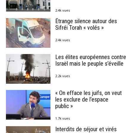
2.4k vues
Étrange silence autour des
Sifréi Torah « volés »
2.4k vues
Les élites européennes contre
Israël mais le peuple s’éveille
2.2k vues
« On efface les juifs, on veut
les exclure de l’espace
public »
1.7k vues
Interdits de séjour et virés