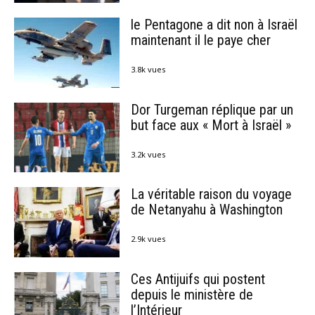
le Pentagone a dit non à Israël
maintenant il le paye cher
3.8k vues
Dor Turgeman réplique par un
but face aux « Mort à Israël »
3.2k vues
La véritable raison du voyage
de Netanyahu à Washington
2.9k vues
Ces Antijuifs qui postent
depuis le ministère de
l’Intérieur