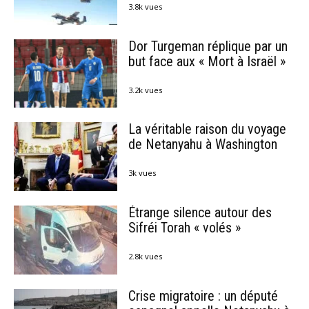
3.8k vues
Dor Turgeman réplique par un
but face aux « Mort à Israël »
3.2k vues
La véritable raison du voyage
de Netanyahu à Washington
3k vues
Étrange silence autour des
Sifréi Torah « volés »
2.8k vues
Crise migratoire : un député