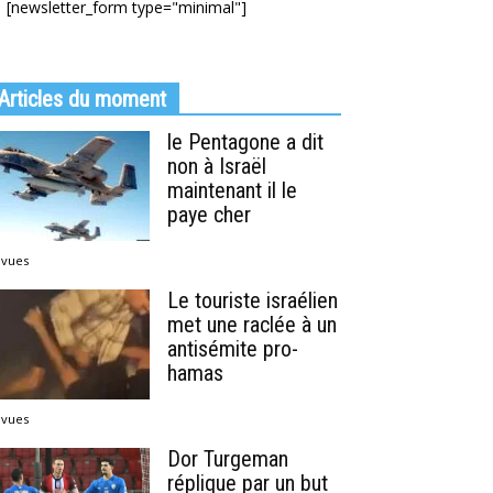
[newsletter_form type="minimal"]
Articles du moment
le Pentagone a dit
non à Israël
maintenant il le
paye cher
 vues
Le touriste israélien
met une raclée à un
antisémite pro-
hamas
 vues
Dor Turgeman
réplique par un but