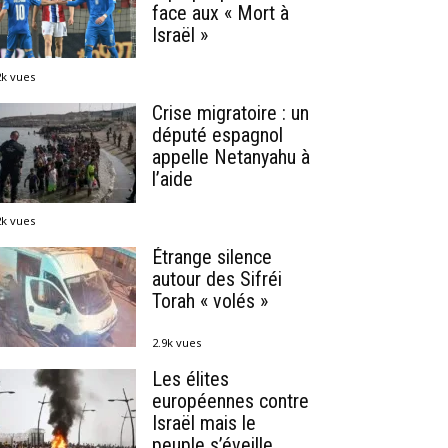
face aux « Mort à
Israël »
2k vues
Crise migratoire : un
député espagnol
appelle Netanyahu à
l’aide
2k vues
Étrange silence
autour des Sifréi
Torah « volés »
2.9k vues
Les élites
européennes contre
Israël mais le
peuple s’éveille