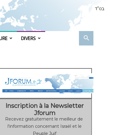
URE
DIVERS
Inscription à la Newsletter
Jforum
Recevez gratuitement le meilleur de
l'information concernant Israël et le
Peuple Juif