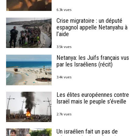
6.3k vues
Crise migratoire : un député
espagnol appelle Netanyahu à
l’aide
3.5k vues
Netanya: les Juifs français vus
par les Israéliens (récit)
3.4k vues
Les élites européennes contre
Israël mais le peuple s’éveille
2.7k vues
Un israélien fait un pas de