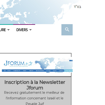
URE
DIVERS
Inscription à la Newsletter
Jforum
Recevez gratuitement le meilleur de
l'information concernant Israël et le
Peuple Juif