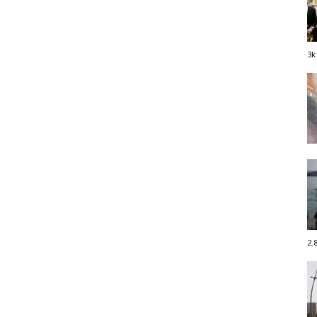
3k
2.