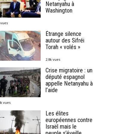
Netanyahu à
Washington
 vues
Étrange silence
autour des Sifréi
Torah « volés »
2.8k vues
Crise migratoire : un
député espagnol
appelle Netanyahu à
l’aide
8k vues
Les élites
européennes contre
Israël mais le
peuple s’éveille