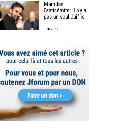
Mamdani
l’antisémite: Il n’y a
pas un seul Juif ici
1.7k vues