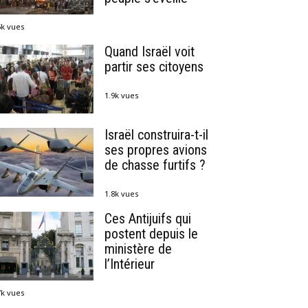
5k vues
Quand Israël voit
partir ses citoyens
1.9k vues
Israël construira-t-il
ses propres avions
de chasse furtifs ?
1.8k vues
Ces Antijuifs qui
postent depuis le
ministère de
l’Intérieur
7k vues