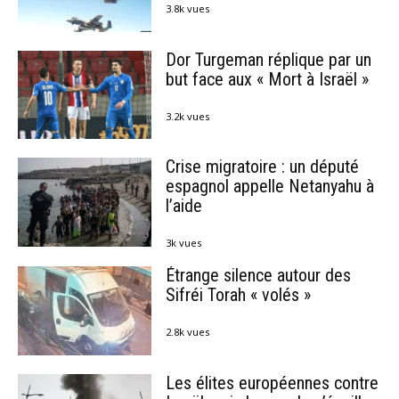
3.8k vues
Dor Turgeman réplique par un
but face aux « Mort à Israël »
3.2k vues
Crise migratoire : un député
espagnol appelle Netanyahu à
l’aide
3k vues
Étrange silence autour des
Sifréi Torah « volés »
2.8k vues
Les élites européennes contre