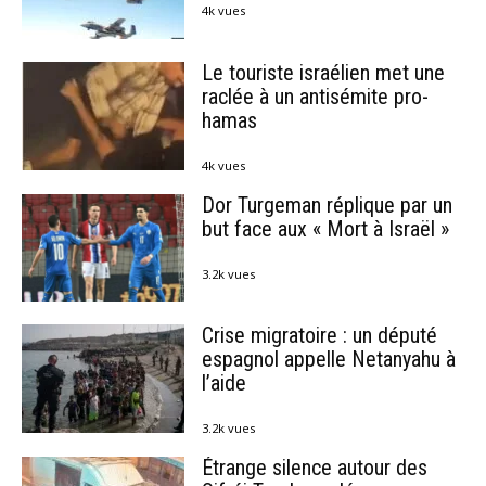
4k vues
Le touriste israélien met une
raclée à un antisémite pro-
hamas
4k vues
Dor Turgeman réplique par un
but face aux « Mort à Israël »
3.2k vues
Crise migratoire : un député
espagnol appelle Netanyahu à
l’aide
3.2k vues
Étrange silence autour des