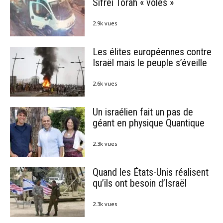
Sifréi Torah « volés »
2.9k vues
Les élites européennes contre
Israël mais le peuple s’éveille
2.6k vues
Un israélien fait un pas de
géant en physique Quantique
2.3k vues
Quand les États-Unis réalisent
qu’ils ont besoin d’Israël
2.3k vues