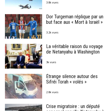
3.8k vues
Dor Turgeman réplique par un
but face aux « Mort à Israël »
3.2k vues
La véritable raison du voyage
de Netanyahu à Washington
3k vues
Étrange silence autour des
Sifréi Torah « volés »
2.8k vues
Crise migratoire : un député