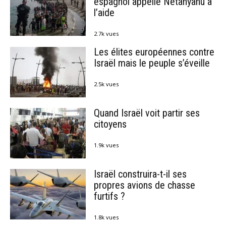
espagnol appelle Netanyahu à
l’aide
2.7k vues
Les élites européennes contre
Israël mais le peuple s’éveille
2.5k vues
Quand Israël voit partir ses
citoyens
1.9k vues
Israël construira-t-il ses
propres avions de chasse
furtifs ?
1.8k vues