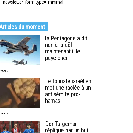
[newsletter_form type="minimal"]
Articles du moment
le Pentagone a dit
non à Israël
maintenant il le
paye cher
 vues
Le touriste israélien
met une raclée à un
antisémite pro-
hamas
 vues
Dor Turgeman
réplique par un but