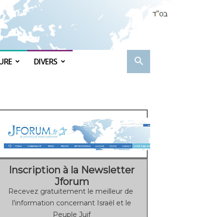
URE
DIVERS
Inscription à la Newsletter
Jforum
Recevez gratuitement le meilleur de
l'information concernant Israël et le
Peuple Juif