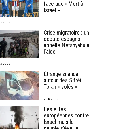
face aux « Mort à
Israël »
2k vues
Crise migratoire : un
député espagnol
appelle Netanyahu à
l’aide
2k vues
Étrange silence
autour des Sifréi
Torah « volés »
2.9k vues
Les élites
européennes contre
Israël mais le
peuple s’éveille