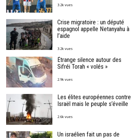
3.2k vues
Crise migratoire : un député
espagnol appelle Netanyahu à
l’aide
3.2k vues
Étrange silence autour des
Sifréi Torah « volés »
2.9k vues
Les élites européennes contre
Israël mais le peuple s’éveille
2.6k vues
Un israélien fait un pas de