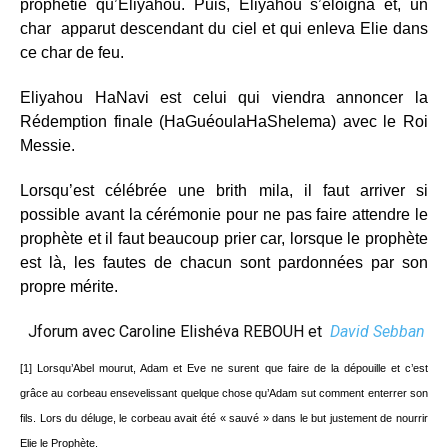
prophétie qu’Eliyahou. Puis, Eliyahou s’éloigna et, un
char apparut descendant du ciel et qui enleva Elie dans
ce char de feu.
Eliyahou HaNavi est celui qui viendra annoncer la
Rédemption finale (HaGuéoulaHaShelema) avec le Roi
Messie.
Lorsqu’est célébrée une brith mila, il faut arriver si
possible avant la cérémonie pour ne pas faire attendre le
prophète et il faut beaucoup prier car, lorsque le prophète
est là, les fautes de chacun sont pardonnées par son
propre mérite.
Jforum avec Caroline Elishéva REBOUH et
David Sebban
[1] Lorsqu’Abel mourut, Adam et Eve ne surent que faire de la dépouille et c’est
grâce au corbeau ensevelissant quelque chose qu’Adam sut comment enterrer son
fils. Lors du déluge, le corbeau avait été « sauvé » dans le but justement de nourrir
Elie le Prophète.