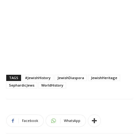
TAGS
#JewishHistory
JewishDiaspora
JewishHeritage
SephardicJews
WorldHistory
Facebook
WhatsApp