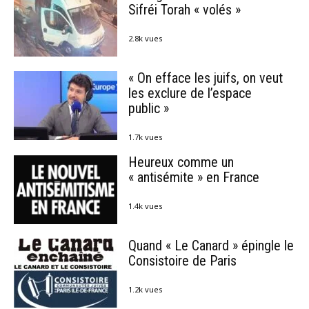
Sifréi Torah « volés »
2.8k vues
« On efface les juifs, on veut
les exclure de l’espace
public »
1.7k vues
Heureux comme un
« antisémite » en France
1.4k vues
Quand « Le Canard » épingle le
Consistoire de Paris
1.2k vues