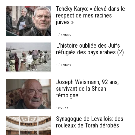
Tchéky Karyo: « élevé dans le
respect de mes racines
juives »
1.1k vues
L’histoire oubliée des Juifs
réfugiés des pays arabes (2)
1.1k vues
Joseph Weismann, 92 ans,
survivant de la Shoah
témoigne
1k vues
Synagogue de Levallois: des
rouleaux de Torah dérobés