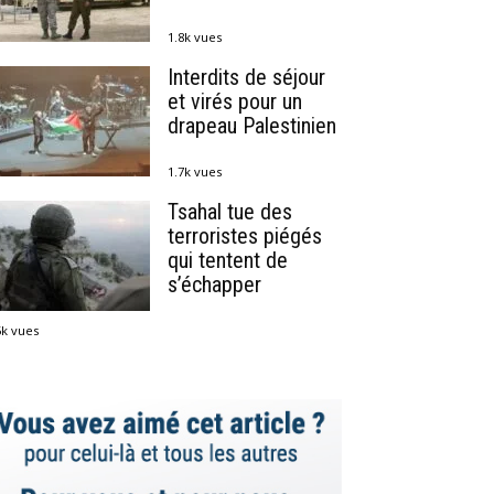
1.8k vues
Interdits de séjour
et virés pour un
drapeau Palestinien
1.7k vues
Tsahal tue des
terroristes piégés
qui tentent de
s’échapper
5k vues