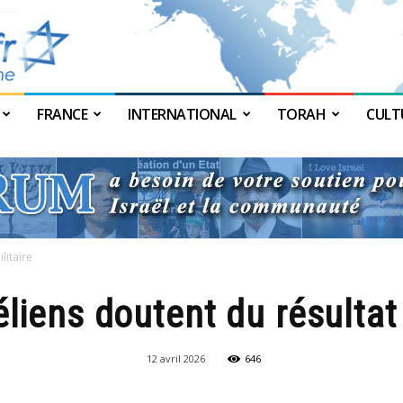
FRANCE
INTERNATIONAL
TORAH
CULT
JForum
litaire
éliens doutent du résultat 
12 avril 2026
646