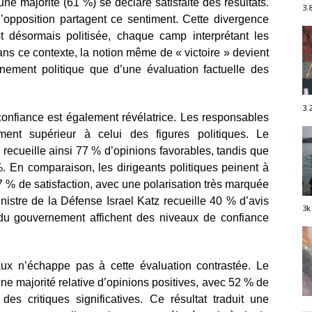
ne majorité (61 %) se déclare satisfaite des résultats.
3.
l’opposition partagent ce sentiment. Cette divergence
st désormais politisée, chaque camp interprétant les
ns ce contexte, la notion même de « victoire » devient
gnement politique que d’une évaluation factuelle des
3.
e confiance est également révélatrice. Les responsables
ement supérieur à celui des figures politiques. Le
recueille ainsi 77 % d’opinions favorables, tandis que
%. En comparaison, les dirigeants politiques peinent à
 % de satisfaction, avec une polarisation très marquée
nistre de la Défense Israel Katz recueille 40 % d’avis
3k
du gouvernement affichent des niveaux de confiance
naux n’échappe pas à cette évaluation contrastée. Le
e majorité relative d’opinions positives, avec 52 % de
 des critiques significatives. Ce résultat traduit une