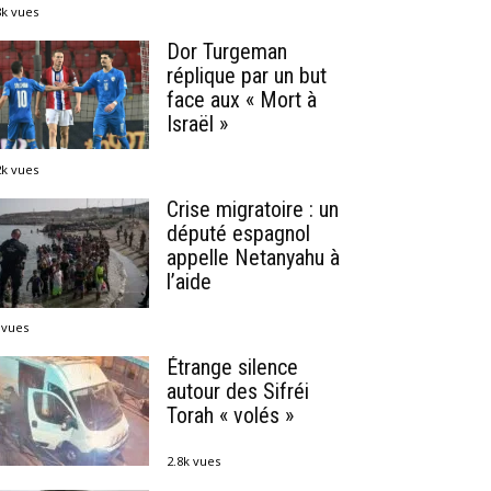
8k vues
Dor Turgeman
réplique par un but
face aux « Mort à
Israël »
2k vues
Crise migratoire : un
député espagnol
appelle Netanyahu à
l’aide
 vues
Étrange silence
autour des Sifréi
Torah « volés »
2.8k vues