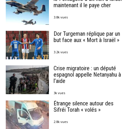
maintenant il le paye cher
3.8k vues
Dor Turgeman réplique par un
but face aux « Mort à Israël »
3.2k vues
Crise migratoire : un député
espagnol appelle Netanyahu à
l’aide
3k vues
Étrange silence autour des
Sifréi Torah « volés »
2.8k vues