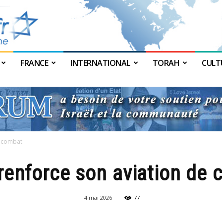
FRANCE
INTERNATIONAL
TORAH
CULT
JForum
e combat
 renforce son aviation de
4 mai 2026
77