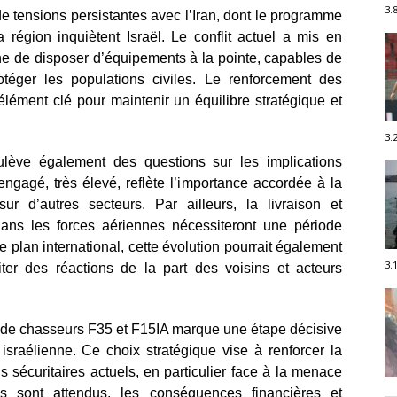
3.
de tensions persistantes avec l’Iran, dont le programme
la région inquiètent Israël. Le conflit actuel a mis en
nne de disposer d’équipements à la pointe, capables de
rotéger les populations civiles. Le renforcement des
élément clé pour maintenir un équilibre stratégique et
3.
oulève également des questions sur les implications
ngagé, très élevé, reflète l’importance accordée à la
sur d’autres secteurs. Par ailleurs, la livraison et
dans les forces aériennes nécessiteront une période
le plan international, cette évolution pourrait également
3.
iter des réactions de la part des voisins et acteurs
es de chasseurs F35 et F15IA marque une étape décisive
israélienne. Ce choix stratégique vise à renforcer la
 sécuritaires actuels, en particulier face à la menace
ls sont attendus, les conséquences financières et