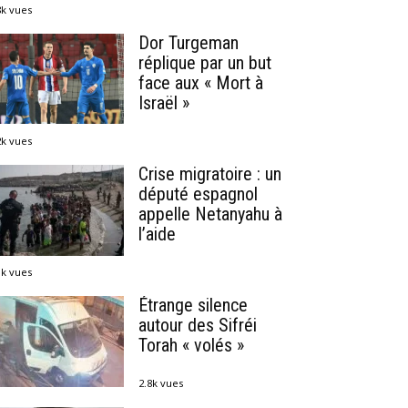
8k vues
Dor Turgeman
réplique par un but
face aux « Mort à
Israël »
2k vues
Crise migratoire : un
député espagnol
appelle Netanyahu à
l’aide
1k vues
Étrange silence
autour des Sifréi
Torah « volés »
2.8k vues