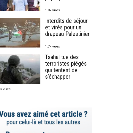
1.8k vues
Interdits de séjour
et virés pour un
drapeau Palestinien
1.7k vues
Tsahal tue des
terroristes piégés
qui tentent de
s’échapper
5k vues