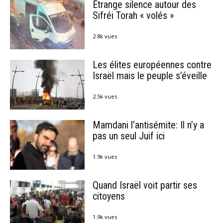
Étrange silence autour des
Sifréi Torah « volés »
2.8k vues
Les élites européennes contre
Israël mais le peuple s’éveille
2.5k vues
Mamdani l’antisémite: Il n’y a
pas un seul Juif ici
1.9k vues
Quand Israël voit partir ses
citoyens
1.9k vues