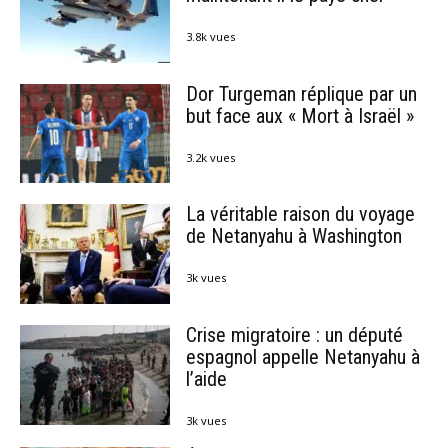
3.8k vues
Dor Turgeman réplique par un
but face aux « Mort à Israël »
3.2k vues
La véritable raison du voyage
de Netanyahu à Washington
3k vues
Crise migratoire : un député
espagnol appelle Netanyahu à
l’aide
3k vues