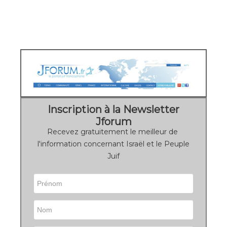
Inscription à la Newsletter
Jforum
Recevez gratuitement le meilleur de
l'information concernant Israël et le Peuple
Juif