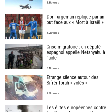
3.8k vues
Dor Turgeman réplique par un
but face aux « Mort à Israël »
3.2k vues
Crise migratoire : un député
espagnol appelle Netanyahu à
l’aide
3.1k vues
Étrange silence autour des
Sifréi Torah « volés »
2.8k vues
Les élites européennes contre