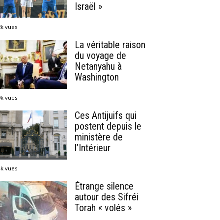
Israël »
2k vues
La véritable raison
du voyage de
Netanyahu à
Washington
9k vues
Ces Antijuifs qui
postent depuis le
ministère de
l’Intérieur
4k vues
Étrange silence
autour des Sifréi
Torah « volés »