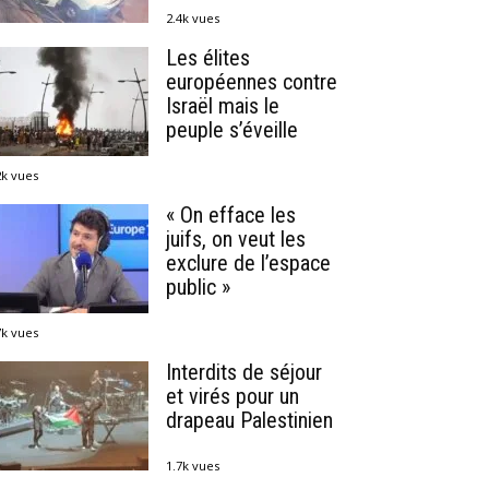
2.4k vues
Les élites
européennes contre
Israël mais le
peuple s’éveille
2k vues
« On efface les
juifs, on veut les
exclure de l’espace
public »
7k vues
Interdits de séjour
et virés pour un
drapeau Palestinien
1.7k vues