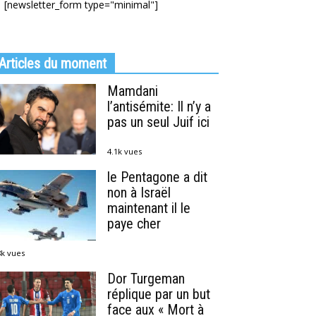
[newsletter_form type="minimal"]
Articles du moment
Mamdani
l’antisémite: Il n’y a
pas un seul Juif ici
4.1k vues
le Pentagone a dit
non à Israël
maintenant il le
paye cher
8k vues
Dor Turgeman
réplique par un but
face aux « Mort à