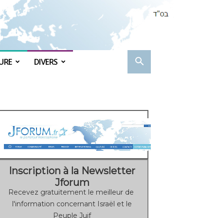
URE
DIVERS
Inscription à la Newsletter
Jforum
Recevez gratuitement le meilleur de
l'information concernant Israël et le
Peuple Juif