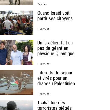
2k vues
Quand Israël voit
partir ses citoyens
1.9k vues
Un israélien fait un
pas de géant en
physique Quantique
1.8k vues
Interdits de séjour
et virés pour un
drapeau Palestinien
1.7k vues
Tsahal tue des
terroristes piégés