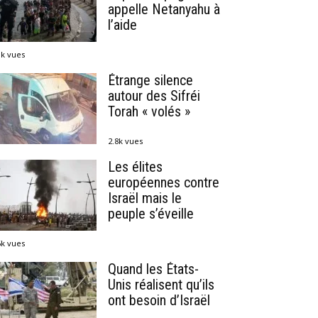
appelle Netanyahu à
l’aide
1k vues
Étrange silence
autour des Sifréi
Torah « volés »
2.8k vues
Les élites
européennes contre
Israël mais le
peuple s’éveille
6k vues
Quand les États-
Unis réalisent qu’ils
ont besoin d’Israël