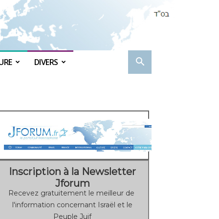
URE
DIVERS
Inscription à la Newsletter
Jforum
Recevez gratuitement le meilleur de
l'information concernant Israël et le
Peuple Juif