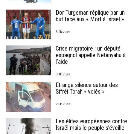
Dor Turgeman réplique par un
but face aux « Mort à Israël »
3.2k vues
Crise migratoire : un député
espagnol appelle Netanyahu à
l’aide
3.1k vues
Étrange silence autour des
Sifréi Torah « volés »
2.8k vues
Les élites européennes contre
Israël mais le peuple s’éveille