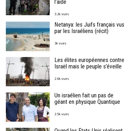
l’aide
3.2k vues
Netanya: les Juifs français vus
par les Israéliens (récit)
3k vues
Les élites européennes contre
Israël mais le peuple s’éveille
2.6k vues
Un israélien fait un pas de
géant en physique Quantique
2.5k vues
Quand les États-Unis réalisent