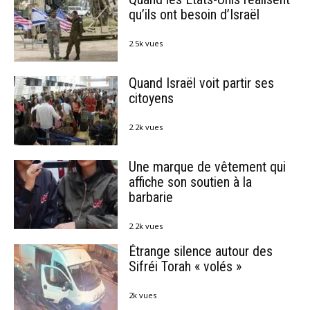
qu’ils ont besoin d’Israël
2.5k vues
Quand Israël voit partir ses
citoyens
2.2k vues
Une marque de vêtement qui
affiche son soutien à la
barbarie
2.2k vues
Étrange silence autour des
Sifréi Torah « volés »
2k vues