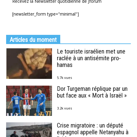
Recevez la Newsletter quotidienne de Jforum
[newsletter_form type="minimal"]
Articles du moment
Le touriste israélien met une
raclée à un antisémite pro-
hamas
5.7k vues
Dor Turgeman réplique par un
but face aux « Mort à Israël »
3.2k vues
Crise migratoire : un député
espagnol appelle Netanyahu à