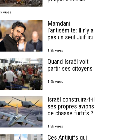
5k vues
Mamdani
l’antisémite: Il n’y a
pas un seul Juif ici
1.9k vues
Quand Israël voit
partir ses citoyens
1.9k vues
Israël construira-t-il
ses propres avions
de chasse furtifs ?
1.8k vues
Ces Antijuifs qui