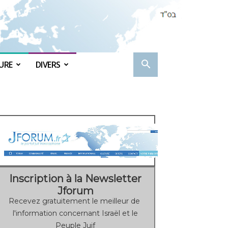
URE
DIVERS
Inscription à la Newsletter
Jforum
Recevez gratuitement le meilleur de
l'information concernant Israël et le
Peuple Juif