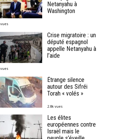
Netanyahu à
Washington
 vues
Crise migratoire : un
député espagnol
appelle Netanyahu à
l’aide
 vues
Étrange silence
autour des Sifréi
Torah « volés »
2.8k vues
Les élites
européennes contre
Israël mais le
peuple s’éveille