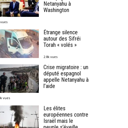
Netanyahu à
Washington
 vues
Étrange silence
autour des Sifréi
Torah « volés »
2.8k vues
Crise migratoire : un
député espagnol
appelle Netanyahu à
l’aide
8k vues
Les élites
européennes contre
Israël mais le
peuple s’éveille