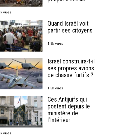
5k vues
Quand Israël voit
partir ses citoyens
1.9k vues
Israël construira-t-il
ses propres avions
de chasse furtifs ?
1.8k vues
Ces Antijuifs qui
postent depuis le
ministère de
l’Intérieur
7k vues