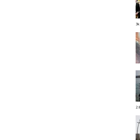
3k
2.