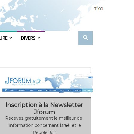
URE
DIVERS
Inscription à la Newsletter
Jforum
Recevez gratuitement le meilleur de
l'information concernant Israël et le
Peuple Juif