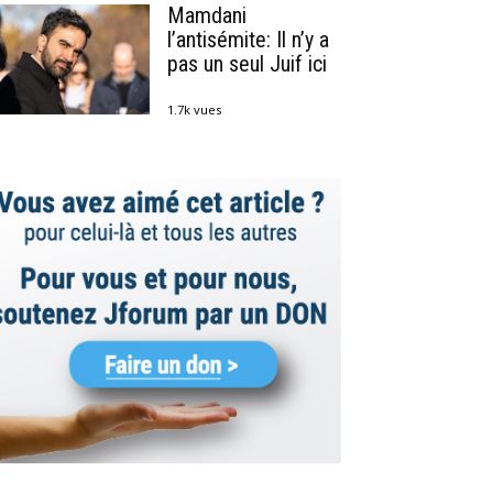
Mamdani
l’antisémite: Il n’y a
pas un seul Juif ici
1.7k vues