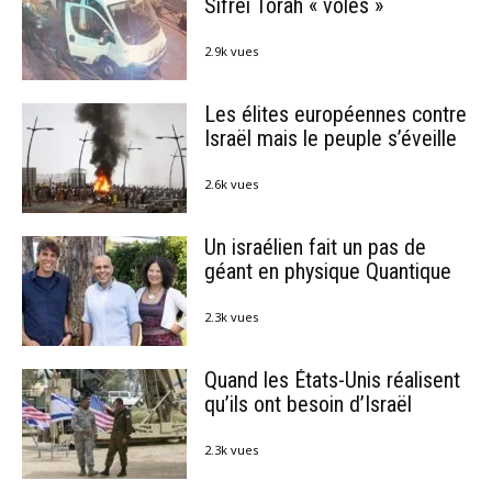
Sifréi Torah « volés »
2.9k vues
Les élites européennes contre
Israël mais le peuple s’éveille
2.6k vues
Un israélien fait un pas de
géant en physique Quantique
2.3k vues
Quand les États-Unis réalisent
qu’ils ont besoin d’Israël
2.3k vues