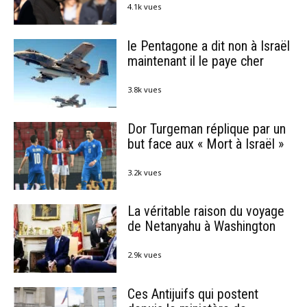
4.1k vues
le Pentagone a dit non à Israël
maintenant il le paye cher
3.8k vues
Dor Turgeman réplique par un
but face aux « Mort à Israël »
3.2k vues
La véritable raison du voyage
de Netanyahu à Washington
2.9k vues
Ces Antijuifs qui postent