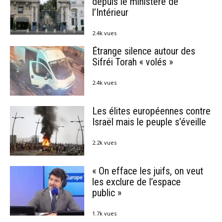
depuis le ministère de
l’Intérieur
2.4k vues
Étrange silence autour des
Sifréi Torah « volés »
2.4k vues
Les élites européennes contre
Israël mais le peuple s’éveille
2.2k vues
« On efface les juifs, on veut
les exclure de l’espace
public »
1.7k vues