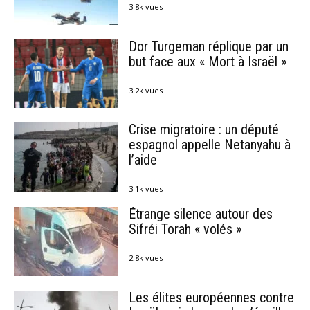
3.8k vues
Dor Turgeman réplique par un
but face aux « Mort à Israël »
3.2k vues
Crise migratoire : un député
espagnol appelle Netanyahu à
l’aide
3.1k vues
Étrange silence autour des
Sifréi Torah « volés »
2.8k vues
Les élites européennes contre