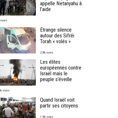
appelle Netanyahu à
l’aide
 vues
Étrange silence
autour des Sifréi
Torah « volés »
2.8k vues
Les élites
européennes contre
Israël mais le
peuple s’éveille
5k vues
Quand Israël voit
partir ses citoyens
1.9k vues