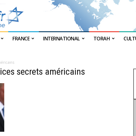
FRANCE
INTERNATIONAL
TORAH
CULT
JForum
méricains
vices secrets américains