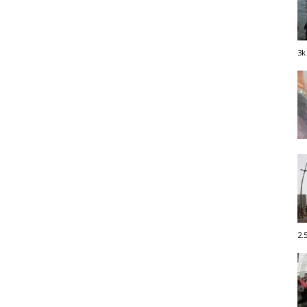
3k
2.