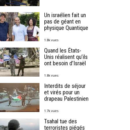
Un israélien fait un
pas de géant en
physique Quantique
1.8k vues
Quand les États-
Unis réalisent qu’ils
ont besoin d’Israël
1.8k vues
Interdits de séjour
et virés pour un
drapeau Palestinien
1.7k vues
Tsahal tue des
terroristes piégés