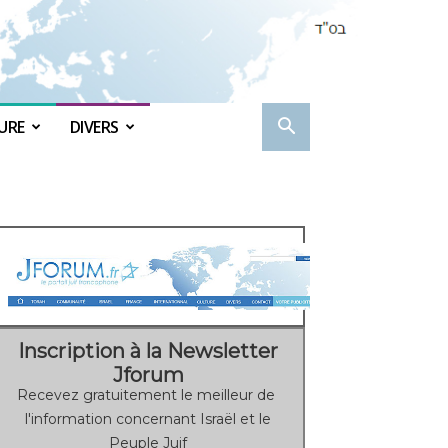
URE
DIVERS
Inscription à la Newsletter
Jforum
Recevez gratuitement le meilleur de
l'information concernant Israël et le
Peuple Juif