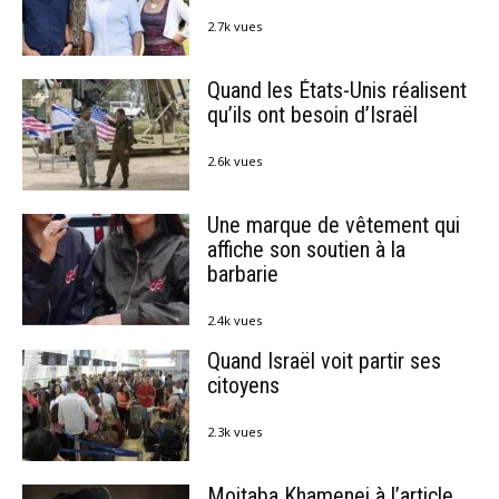
2.7k vues
Quand les États-Unis réalisent
qu’ils ont besoin d’Israël
2.6k vues
Une marque de vêtement qui
affiche son soutien à la
barbarie
2.4k vues
Quand Israël voit partir ses
citoyens
2.3k vues
Mojtaba Khamenei à l’article