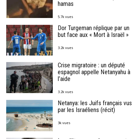
hamas
5.7k vues
Dor Turgeman réplique par un
but face aux « Mort à Israël »
3.2k vues
Crise migratoire : un député
espagnol appelle Netanyahu à
l’aide
3.2k vues
Netanya: les Juifs français vus
par les Israéliens (récit)
3k vues