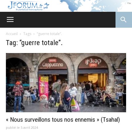
JForum
Accueil
Tags
“guerre totale”.
Tag: “guerre totale”.
« Nous surveillons tous nos ennemis » (Tsahal)
publié le 5 avril 2024