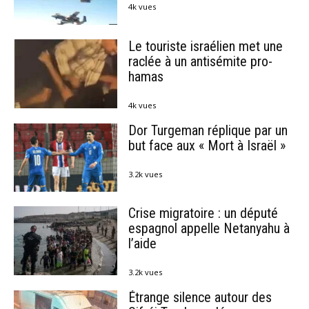
4k vues
Le touriste israélien met une
raclée à un antisémite pro-
hamas
4k vues
Dor Turgeman réplique par un
but face aux « Mort à Israël »
3.2k vues
Crise migratoire : un député
espagnol appelle Netanyahu à
l’aide
3.2k vues
Étrange silence autour des