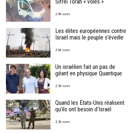
Sifréi Torah « volés »
2.9k vues
Les élites européennes contre
Israël mais le peuple s’éveille
2.6k vues
Un israélien fait un pas de
géant en physique Quantique
2.3k vues
Quand les États-Unis réalisent
qu’ils ont besoin d’Israël
2.3k vues