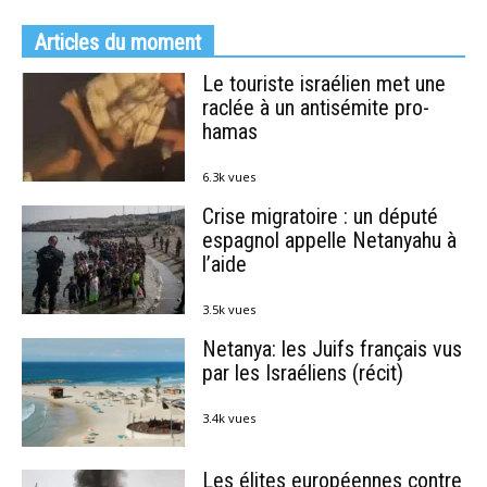
Articles du moment
Le touriste israélien met une
raclée à un antisémite pro-
hamas
6.3k vues
Crise migratoire : un député
espagnol appelle Netanyahu à
l’aide
3.5k vues
Netanya: les Juifs français vus
par les Israéliens (récit)
3.4k vues
Les élites européennes contre