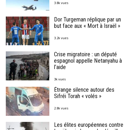
3.8k vues
Dor Turgeman réplique par un
but face aux « Mort à Israël »
3.2k vues
Crise migratoire : un député
espagnol appelle Netanyahu à
l’aide
3k vues
Étrange silence autour des
Sifréi Torah « volés »
2.8k vues
Les élites européennes contre