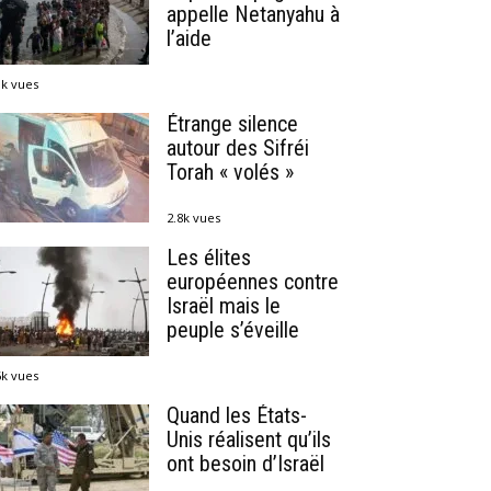
appelle Netanyahu à
l’aide
1k vues
Étrange silence
autour des Sifréi
Torah « volés »
2.8k vues
Les élites
européennes contre
Israël mais le
peuple s’éveille
6k vues
Quand les États-
Unis réalisent qu’ils
ont besoin d’Israël