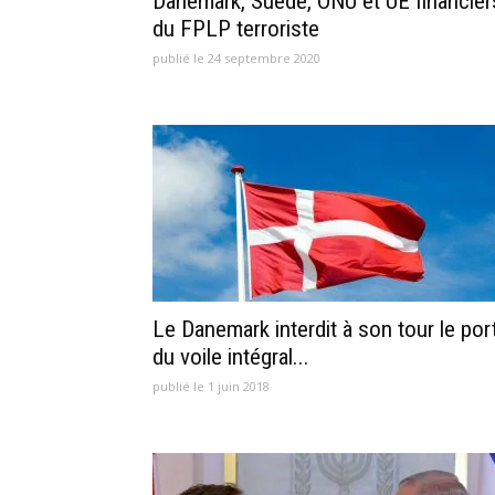
Danemark, Suède, ONU et UE financier
du FPLP terroriste
publié le 24 septembre 2020
Le Danemark interdit à son tour le por
du voile intégral...
publié le 1 juin 2018