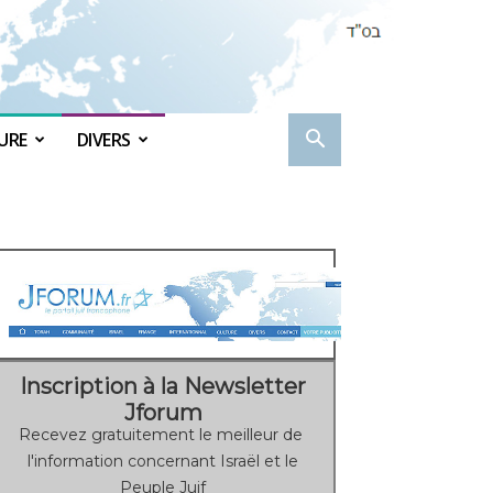
URE
DIVERS
Inscription à la Newsletter
Jforum
Recevez gratuitement le meilleur de
l'information concernant Israël et le
Peuple Juif