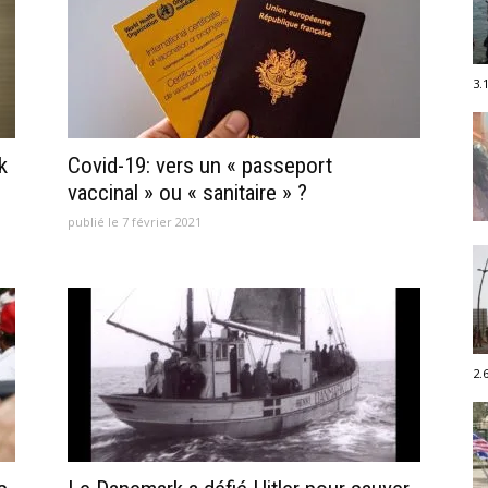
3.
k
Covid-19: vers un « passeport
vaccinal » ou « sanitaire » ?
publié le 7 février 2021
2.