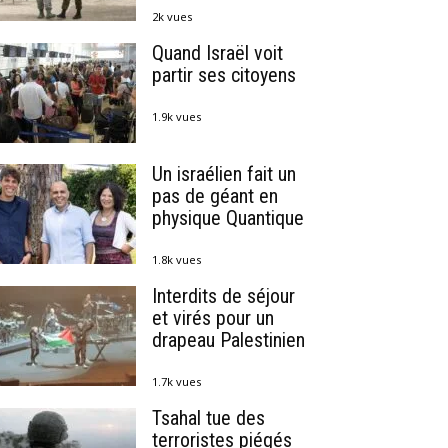
2k vues
Quand Israël voit
partir ses citoyens
1.9k vues
Un israélien fait un
pas de géant en
physique Quantique
1.8k vues
Interdits de séjour
et virés pour un
drapeau Palestinien
1.7k vues
Tsahal tue des
terroristes piégés