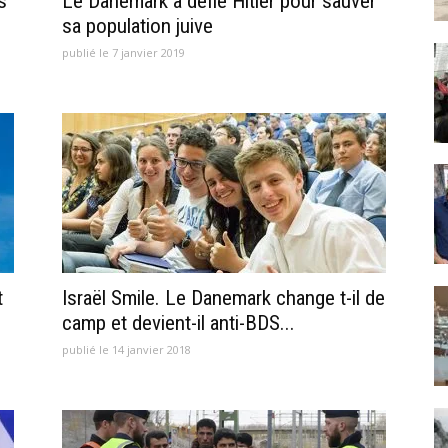
s
Le Danemark a défié Hitler pour sauver
sa population juive
publié le 7 janvier 2019
t
Israël Smile. Le Danemark change t-il de
camp et devient-il anti-BDS...
publié le 14 janvier 2018