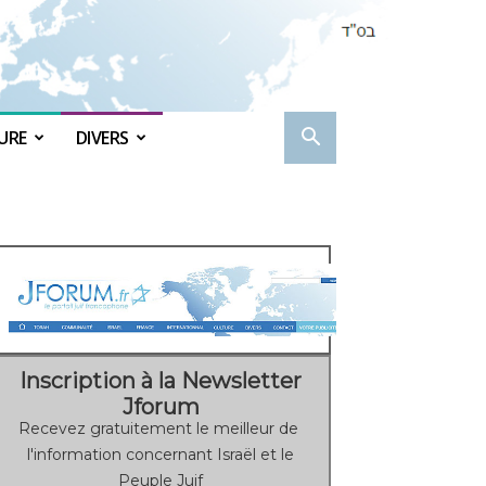
URE
DIVERS
Inscription à la Newsletter
Jforum
Recevez gratuitement le meilleur de
l'information concernant Israël et le
Peuple Juif