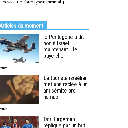
[newsletter_form type="minimal"]
Articles du moment
le Pentagone a dit
non à Israël
maintenant il le
paye cher
 vues
Le touriste israélien
met une raclée à un
antisémite pro-
hamas
 vues
Dor Turgeman
réplique par un but