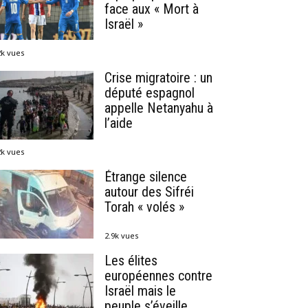
face aux « Mort à
Israël »
2k vues
Crise migratoire : un
député espagnol
appelle Netanyahu à
l’aide
2k vues
Étrange silence
autour des Sifréi
Torah « volés »
2.9k vues
Les élites
européennes contre
Israël mais le
peuple s’éveille