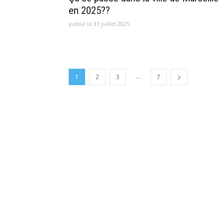
en 2025??
publié le 31 juillet 2025
...
1
2
3
7