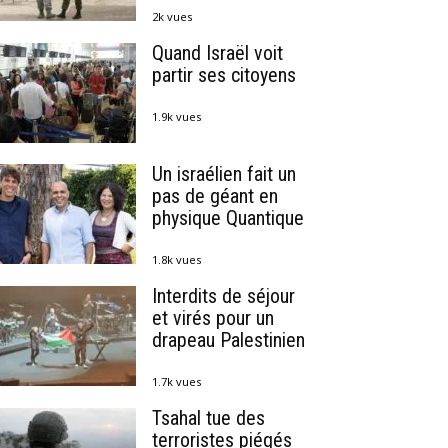
2k vues
Quand Israël voit
partir ses citoyens
1.9k vues
Un israélien fait un
pas de géant en
physique Quantique
1.8k vues
Interdits de séjour
et virés pour un
drapeau Palestinien
1.7k vues
Tsahal tue des
terroristes piégés