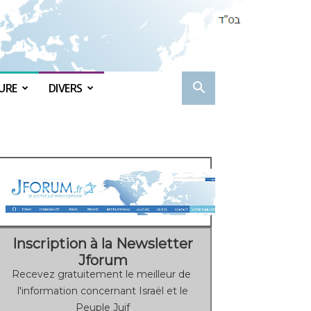
URE
DIVERS
Inscription à la Newsletter
Jforum
Recevez gratuitement le meilleur de
l'information concernant Israël et le
Peuple Juif