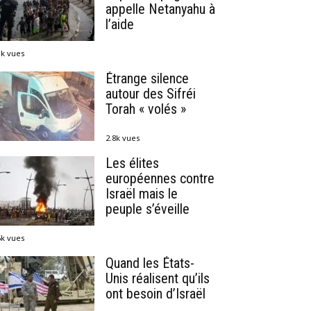
appelle Netanyahu à
l’aide
1k vues
Étrange silence
autour des Sifréi
Torah « volés »
2.8k vues
Les élites
européennes contre
Israël mais le
peuple s’éveille
6k vues
Quand les États-
Unis réalisent qu’ils
ont besoin d’Israël