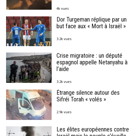
4k vues
Dor Turgeman réplique par un
but face aux « Mort à Israël »
3.2k vues
Crise migratoire : un député
espagnol appelle Netanyahu à
l’aide
3.2k vues
Étrange silence autour des
Sifréi Torah « volés »
2.9k vues
Les élites européennes contre