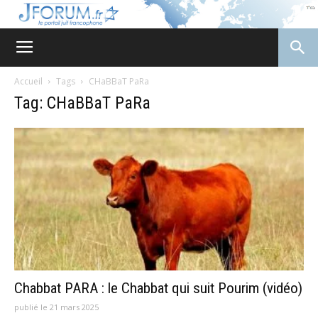
JForum
Accueil
Tags
CHaBBaT PaRa
Tag: CHaBBaT PaRa
Chabbat PARA : le Chabbat qui suit Pourim (vidéo)
publié le 21 mars 2025