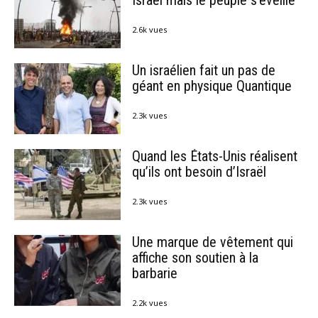
Israël mais le peuple s’éveille
2.6k vues
Un israélien fait un pas de
géant en physique Quantique
2.3k vues
Quand les États-Unis réalisent
qu’ils ont besoin d’Israël
2.3k vues
Une marque de vêtement qui
affiche son soutien à la
barbarie
2.2k vues