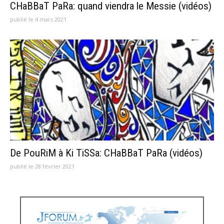
CHaBBaT PaRa: quand viendra le Messie (vidéos)
publié le 4 mars 2021
De PouRiM à Ki TiSSa: CHaBBaT PaRa (vidéos)
publié le 28 février 2021