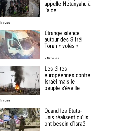
appelle Netanyahu à
l’aide
1k vues
Étrange silence
autour des Sifréi
Torah « volés »
2.8k vues
Les élites
européennes contre
Israël mais le
peuple s’éveille
6k vues
Quand les États-
Unis réalisent qu’ils
ont besoin d’Israël