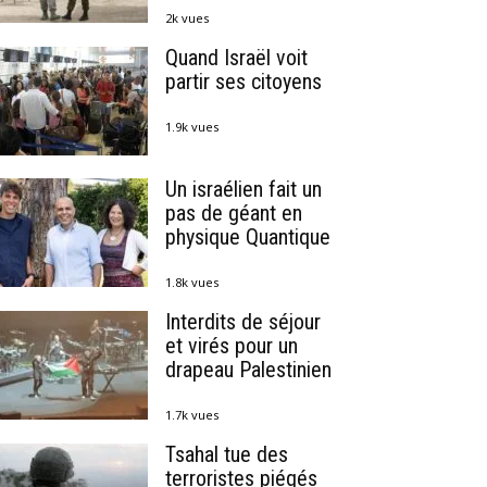
2k vues
Quand Israël voit
partir ses citoyens
1.9k vues
Un israélien fait un
pas de géant en
physique Quantique
1.8k vues
Interdits de séjour
et virés pour un
drapeau Palestinien
1.7k vues
Tsahal tue des
terroristes piégés