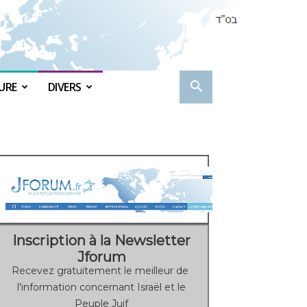
URE
DIVERS
Inscription à la Newsletter
Jforum
Recevez gratuitement le meilleur de
l'information concernant Israël et le
Peuple Juif