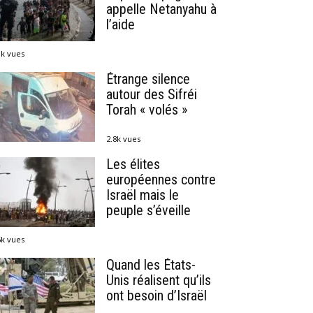
appelle Netanyahu à
l’aide
1k vues
Étrange silence
autour des Sifréi
Torah « volés »
2.8k vues
Les élites
européennes contre
Israël mais le
peuple s’éveille
6k vues
Quand les États-
Unis réalisent qu’ils
ont besoin d’Israël