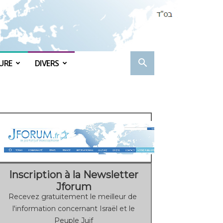
URE
DIVERS
Inscription à la Newsletter
Jforum
Recevez gratuitement le meilleur de
l'information concernant Israël et le
Peuple Juif