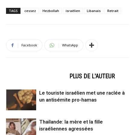
TAGS
cessez
Hezbollah
israélien
Libanais
Retrait
Facebook
WhatsApp
ARTICLES CONNEXES
PLUS DE L'AUTEUR
Le touriste israélien met une raclée à
un antisémite pro-hamas
Thaïlande: la mère et la fille
israéliennes agressées