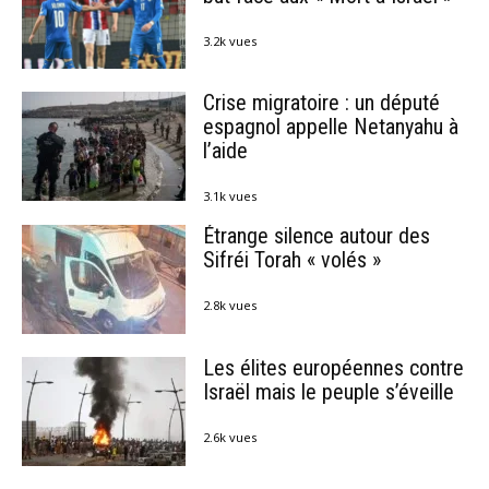
3.2k vues
Crise migratoire : un député
espagnol appelle Netanyahu à
l’aide
3.1k vues
Étrange silence autour des
Sifréi Torah « volés »
2.8k vues
Les élites européennes contre
Israël mais le peuple s’éveille
2.6k vues